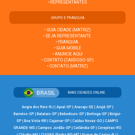
• REPRESENTANTES
GRUPO E FRANQUIA
• GUIA CIDADE (MATRIZ)
• SEJA REPRESENTANTE
• FRANQUIA
• GUIA MOBILE
• ANUNCIE AQUI
• CONTATO (CARDOSO-SP)
• CONTATO (MATRIZ)
MAIS CIDADES ONLINE
Angra dos Reis-RJ
|
Apiaí-SP
|
Aracaju-SE
|
Arujá-SP
|
Barretos-SP
|
Batatais-SP
|
Bebedouro-SP
|
Bertioga-SP
|
Birigui-
SP
|
Boa Vista-RR
|
Cajamar-SP
|
Caldas Novas-GO
|
CAMPO
GRANDE-MS
|
Campos Jordão-SP
|
Ceilândia-DF
|
Cerejeiras-RO
|
Cláudio-MG
|
CUIABÁ (Pedra 90)-MT
|
Duque de Caxias-RJ
|