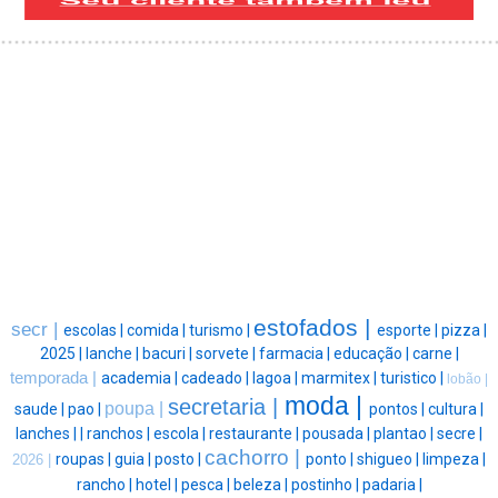
estofados |
secr |
escolas |
comida |
turismo |
esporte |
pizza |
2025 |
lanche |
bacuri |
sorvete |
farmacia |
educação |
carne |
temporada |
academia |
cadeado |
lagoa |
marmitex |
turistico |
lobão |
moda |
secretaria |
poupa |
saude |
pao |
pontos |
cultura |
lanches |
|
ranchos |
escola |
restaurante |
pousada |
plantao |
secre |
cachorro |
roupas |
guia |
posto |
ponto |
shigueo |
limpeza |
2026 |
rancho |
hotel |
pesca |
beleza |
postinho |
padaria |