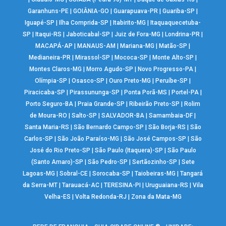
Garanhuns-PE
|
GOIÂNIA-GO
|
Guarapuava-PR
|
Guariba-SP
|
Iguapé-SP
|
Ilha Comprida-SP
|
Itabirito-MG
|
Itaquaquecetuba-
SP
|
Itaqui-RS
|
Jaboticabal-SP
|
Juiz de Fora-MG
|
Londrina-PR
|
MACAPÁ-AP
|
MANAUS-AM
|
Mariana-MG
|
Matão-SP
|
Medianeira-PR
|
Mirassol-SP
|
Mococa-SP
|
Monte Alto-SP
|
Montes Claros-MG
|
Morro Agudo-SP
|
Novo Progresso-PA
|
Olímpia-SP
|
Osasco-SP
|
Ouro Preto-MG
|
Peruíbe-SP
|
Piracicaba-SP
|
Pirassununga-SP
|
Ponta Porã-MS
|
Portel-PA
|
Porto Seguro-BA
|
Praia Grande-SP
|
Ribeirão Preto-SP
|
Rolim
de Moura-RO
|
Salto-SP
|
SALVADOR-BA
|
Samambaia-DF
|
Santa Maria-RS
|
São Bernardo Campo-SP
|
São Borja-RS
|
São
Carlos-SP
|
São João Paraíso-MG
|
São José Campos-SP
|
São
José do Rio Preto-SP
|
São Paulo (Itaquera)-SP
|
São Paulo
(Santo Amaro)-SP
|
São Pedro-SP
|
Sertãozinho-SP
|
Sete
Lagoas-MG
|
Sobral-CE
|
Sorocaba-SP
|
Taiobeiras-MG
|
Tangará
da Serra-MT
|
Tarauacá-AC
|
TERESINA-PI
|
Uruguaiana-RS
|
Vila
Velha-ES
|
Volta Redonda-RJ
|
Zona da Mata-MG