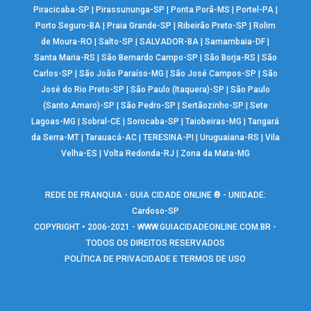
Piracicaba-SP
|
Pirassununga-SP
|
Ponta Porã-MS
|
Portel-PA
|
Porto Seguro-BA
|
Praia Grande-SP
|
Ribeirão Preto-SP
|
Rolim
de Moura-RO
|
Salto-SP
|
SALVADOR-BA
|
Samambaia-DF
|
Santa Maria-RS
|
São Bernardo Campo-SP
|
São Borja-RS
|
São
Carlos-SP
|
São João Paraíso-MG
|
São José Campos-SP
|
São
José do Rio Preto-SP
|
São Paulo (Itaquera)-SP
|
São Paulo
(Santo Amaro)-SP
|
São Pedro-SP
|
Sertãozinho-SP
|
Sete
Lagoas-MG
|
Sobral-CE
|
Sorocaba-SP
|
Taiobeiras-MG
|
Tangará
da Serra-MT
|
Tarauacá-AC
|
TERESINA-PI
|
Uruguaiana-RS
|
Vila
Velha-ES
|
Volta Redonda-RJ
|
Zona da Mata-MG
REDE DE FRANQUIA - GUIA CIDADE ONLINE ® - UNIDADE:
Cardoso-SP
COPYRIGHT • 2006-2021 -
WWW.GUIACIDADEONLINE.COM.BR
-
TODOS OS DIREITOS RESERVADOS
POLÍTICA DE PRIVACIDADE E TERMOS DE USO