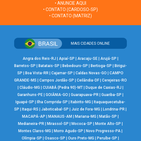
• ANUNCIE AQUI
• CONTATO (CARDOSO-SP)
• CONTATO (MATRIZ)
MAIS CIDADES ONLINE
Angra dos Reis-RJ
|
Apiaí-SP
|
Aracaju-SE
|
Arujá-SP
|
Barretos-SP
|
Batatais-SP
|
Bebedouro-SP
|
Bertioga-SP
|
Birigui-
SP
|
Boa Vista-RR
|
Cajamar-SP
|
Caldas Novas-GO
|
CAMPO
GRANDE-MS
|
Campos Jordão-SP
|
Ceilândia-DF
|
Cerejeiras-RO
|
Cláudio-MG
|
CUIABÁ (Pedra 90)-MT
|
Duque de Caxias-RJ
|
Garanhuns-PE
|
GOIÂNIA-GO
|
Guarapuava-PR
|
Guariba-SP
|
Iguapé-SP
|
Ilha Comprida-SP
|
Itabirito-MG
|
Itaquaquecetuba-
SP
|
Itaqui-RS
|
Jaboticabal-SP
|
Juiz de Fora-MG
|
Londrina-PR
|
MACAPÁ-AP
|
MANAUS-AM
|
Mariana-MG
|
Matão-SP
|
Medianeira-PR
|
Mirassol-SP
|
Mococa-SP
|
Monte Alto-SP
|
Montes Claros-MG
|
Morro Agudo-SP
|
Novo Progresso-PA
|
Olímpia-SP
|
Osasco-SP
|
Ouro Preto-MG
|
Peruíbe-SP
|