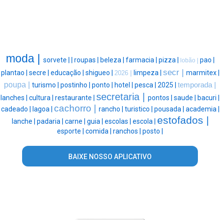
moda |
sorvete |
|
roupas |
beleza |
farmacia |
pizza |
pao |
lobão |
secr |
plantao |
secre |
educação |
shigueo |
limpeza |
marmitex |
2026 |
poupa |
turismo |
postinho |
ponto |
hotel |
pesca |
2025 |
temporada |
secretaria |
lanches |
cultura |
restaurante |
pontos |
saude |
bacuri |
cachorro |
cadeado |
lagoa |
rancho |
turistico |
pousada |
academia |
estofados |
lanche |
padaria |
carne |
guia |
escolas |
escola |
esporte |
comida |
ranchos |
posto |
BAIXE NOSSO APLICATIVO