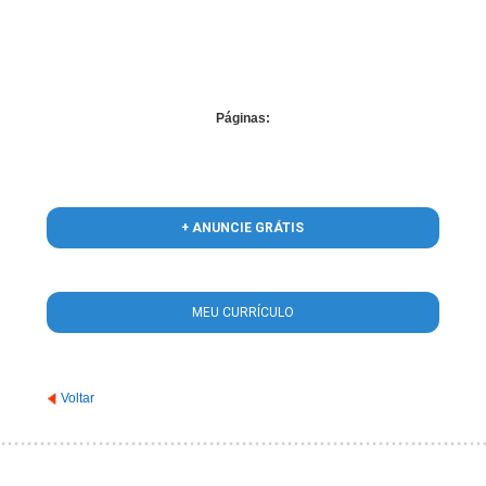
/home/guiacardoso/www/conteudo_lista_area_atuacao.php
on line
56
Páginas:
+ ANUNCIE GRÁTIS
MEU CURRÍCULO
Voltar