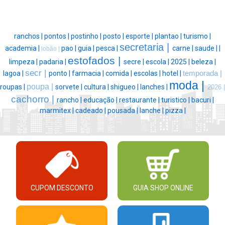
ranchos |
pontos |
postinho |
posto |
esporte |
plantao |
turismo |
secretaria |
academia |
pao |
guia |
pesca |
carne |
saude |
|
lobão |
estofados |
limpeza |
padaria |
secre |
escola |
2025 |
beleza |
secr |
lagoa |
ponto |
farmacia |
comida |
escolas |
hotel |
temporada |
moda |
poupa |
roupas |
sorvete |
cultura |
shigueo |
lanches |
2026 |
cachorro |
rancho |
educação |
restaurante |
turistico |
bacuri |
marmitex |
cadeado |
pousada |
lanche |
pizza |
CUPOM DESCONTO
GUIA SHOP ONLINE