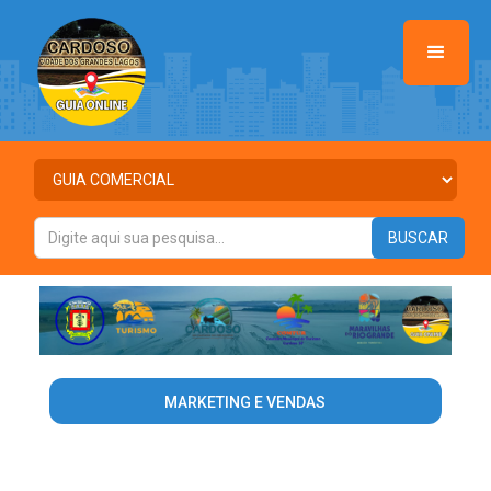
MARKETING E VENDAS
Warning
: Invalid argument supplied for foreach() in