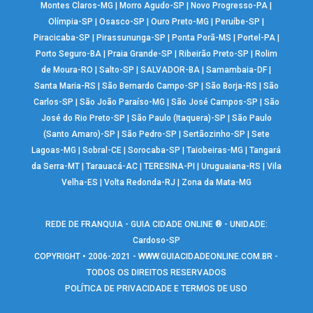
Montes Claros-MG
|
Morro Agudo-SP
|
Novo Progresso-PA
|
Olímpia-SP
|
Osasco-SP
|
Ouro Preto-MG
|
Peruíbe-SP
|
Piracicaba-SP
|
Pirassununga-SP
|
Ponta Porã-MS
|
Portel-PA
|
Porto Seguro-BA
|
Praia Grande-SP
|
Ribeirão Preto-SP
|
Rolim
de Moura-RO
|
Salto-SP
|
SALVADOR-BA
|
Samambaia-DF
|
Santa Maria-RS
|
São Bernardo Campo-SP
|
São Borja-RS
|
São
Carlos-SP
|
São João Paraíso-MG
|
São José Campos-SP
|
São
José do Rio Preto-SP
|
São Paulo (Itaquera)-SP
|
São Paulo
(Santo Amaro)-SP
|
São Pedro-SP
|
Sertãozinho-SP
|
Sete
Lagoas-MG
|
Sobral-CE
|
Sorocaba-SP
|
Taiobeiras-MG
|
Tangará
da Serra-MT
|
Tarauacá-AC
|
TERESINA-PI
|
Uruguaiana-RS
|
Vila
Velha-ES
|
Volta Redonda-RJ
|
Zona da Mata-MG
REDE DE FRANQUIA - GUIA CIDADE ONLINE ® - UNIDADE:
Cardoso-SP
COPYRIGHT • 2006-2021 -
WWW.GUIACIDADEONLINE.COM.BR
-
TODOS OS DIREITOS RESERVADOS
POLÍTICA DE PRIVACIDADE E TERMOS DE USO