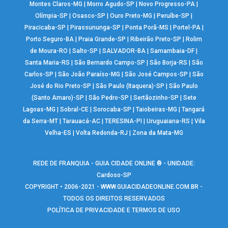
Montes Claros-MG
|
Morro Agudo-SP
|
Novo Progresso-PA
|
Olímpia-SP
|
Osasco-SP
|
Ouro Preto-MG
|
Peruíbe-SP
|
Piracicaba-SP
|
Pirassununga-SP
|
Ponta Porã-MS
|
Portel-PA
|
Porto Seguro-BA
|
Praia Grande-SP
|
Ribeirão Preto-SP
|
Rolim
de Moura-RO
|
Salto-SP
|
SALVADOR-BA
|
Samambaia-DF
|
Santa Maria-RS
|
São Bernardo Campo-SP
|
São Borja-RS
|
São
Carlos-SP
|
São João Paraíso-MG
|
São José Campos-SP
|
São
José do Rio Preto-SP
|
São Paulo (Itaquera)-SP
|
São Paulo
(Santo Amaro)-SP
|
São Pedro-SP
|
Sertãozinho-SP
|
Sete
Lagoas-MG
|
Sobral-CE
|
Sorocaba-SP
|
Taiobeiras-MG
|
Tangará
da Serra-MT
|
Tarauacá-AC
|
TERESINA-PI
|
Uruguaiana-RS
|
Vila
Velha-ES
|
Volta Redonda-RJ
|
Zona da Mata-MG
REDE DE FRANQUIA - GUIA CIDADE ONLINE ® - UNIDADE:
Cardoso-SP
COPYRIGHT • 2006-2021 -
WWW.GUIACIDADEONLINE.COM.BR
-
TODOS OS DIREITOS RESERVADOS
POLÍTICA DE PRIVACIDADE E TERMOS DE USO