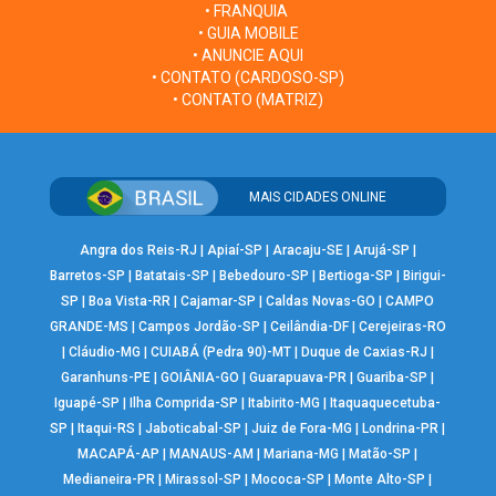
• FRANQUIA
• GUIA MOBILE
• ANUNCIE AQUI
• CONTATO (CARDOSO-SP)
• CONTATO (MATRIZ)
MAIS CIDADES ONLINE
Angra dos Reis-RJ
|
Apiaí-SP
|
Aracaju-SE
|
Arujá-SP
|
Barretos-SP
|
Batatais-SP
|
Bebedouro-SP
|
Bertioga-SP
|
Birigui-
SP
|
Boa Vista-RR
|
Cajamar-SP
|
Caldas Novas-GO
|
CAMPO
GRANDE-MS
|
Campos Jordão-SP
|
Ceilândia-DF
|
Cerejeiras-RO
|
Cláudio-MG
|
CUIABÁ (Pedra 90)-MT
|
Duque de Caxias-RJ
|
Garanhuns-PE
|
GOIÂNIA-GO
|
Guarapuava-PR
|
Guariba-SP
|
Iguapé-SP
|
Ilha Comprida-SP
|
Itabirito-MG
|
Itaquaquecetuba-
SP
|
Itaqui-RS
|
Jaboticabal-SP
|
Juiz de Fora-MG
|
Londrina-PR
|
MACAPÁ-AP
|
MANAUS-AM
|
Mariana-MG
|
Matão-SP
|
Medianeira-PR
|
Mirassol-SP
|
Mococa-SP
|
Monte Alto-SP
|