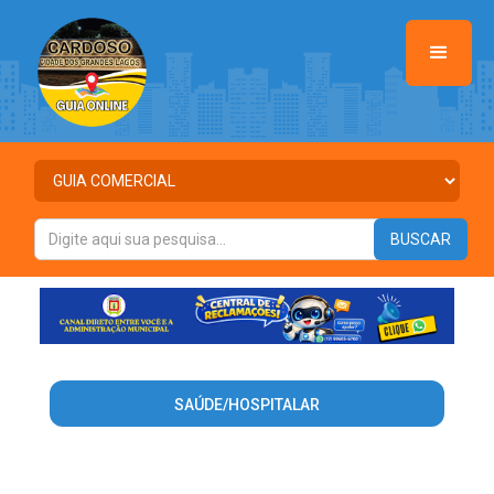
SAÚDE/HOSPITALAR
Warning
: Invalid argument supplied for foreach() in