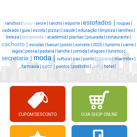
estofados |
ranchos |
secre |
rancho |
esporte |
roupas |
lobão |
cadeado |
guia |
escola |
pizza |
|
saude |
educação |
limpeza |
lanches |
beleza |
temporada |
academia |
plantao |
pousada |
restaurante |
cachorro |
escolas |
bacuri |
posto |
sorvete |
2025 |
turismo |
carne |
lagoa |
pesca |
padaria |
lanche |
comida |
shigueo |
turistico |
moda |
secretaria |
poupa |
cultura |
pao |
ponto |
marmitex |
secr |
farmacia |
pontos |
postinho |
hotel |
2026 |
CUPOM DESCONTO
GUIA SHOP ONLINE