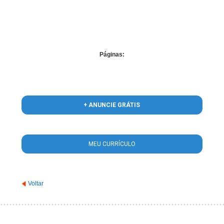
/home/guiacardoso/www/conteudo_lista_area_atuacao.php
on line
56
Páginas:
+ ANUNCIE GRÁTIS
MEU CURRÍCULO
Voltar