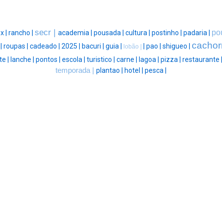
secr |
po
x |
rancho |
academia |
pousada |
cultura |
postinho |
padaria |
cachor
 |
roupas |
cadeado |
2025 |
bacuri |
guia |
|
pao |
shigueo |
lobão |
te |
lanche |
pontos |
escola |
turistico |
carne |
lagoa |
pizza |
restaurante 
temporada |
plantao |
hotel |
pesca |