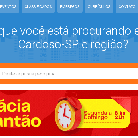
EVENTOS
CLASSIFICADOS
EMPREGOS
CURRÍCULOS
CONTATO
que você está procurando
Cardoso-SP e região?