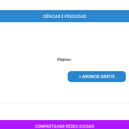
CIÊNCIAS E PESQUISAS
 supplied for foreach() in
/home/guiacardoso/www/conteudo_lista_a
Páginas:
+ ANUNCIE GRÁTIS
COMPARTILHAR REDES SOCIAIS