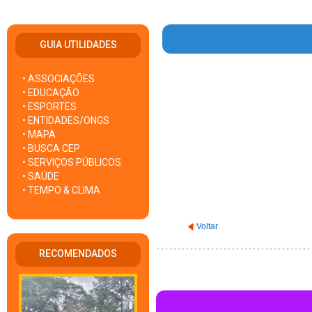
GUIA UTILIDADES
• ASSOCIAÇÕES
Warning
: Invalid argument
• EDUCAÇÃO
• ESPORTES
• ENTIDADES/ONGS
• MAPA
• BUSCA CEP
• SERVIÇOS PÚBLICOS
• SAÚDE
• TEMPO & CLIMA
Voltar
RECOMENDADOS