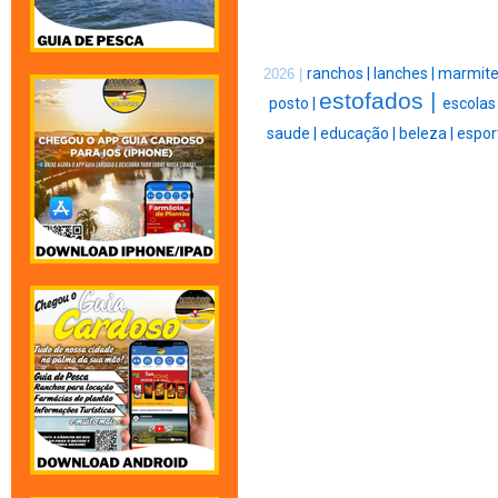
ranchos |
lanches |
marmite
2026 |
estofados |
posto |
escolas
saude |
educação |
beleza |
espor