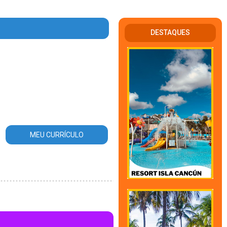
DESTAQUES
rea_atuacao.php
on line
56
MEU CURRÍCULO