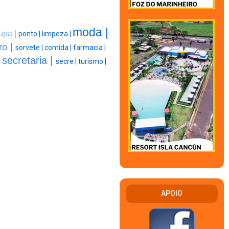
moda |
upa |
ponto |
limpeza |
ro |
sorvete |
comida |
farmacia |
secretaria |
|
secre |
turismo |
APOIO