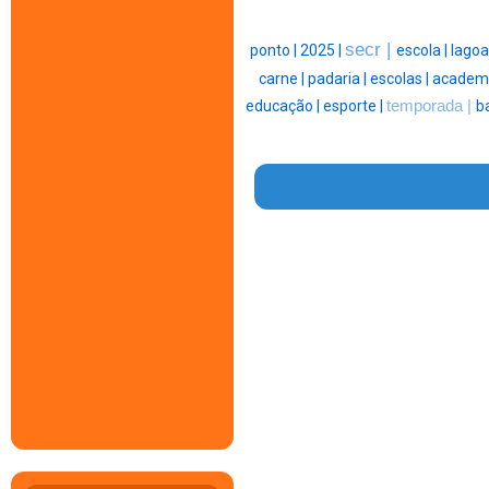
secr |
ponto |
2025 |
escola |
lagoa
carne |
padaria |
escolas |
academi
educação |
esporte |
temporada |
ba