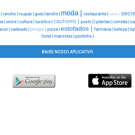
moda |
secre
 |
rancho |
roupas |
guia |
lanche |
restaurante |
lobão |
cachorro |
a |
secre |
cultura |
turistico |
posto |
|
plantao |
comida |
sa
estofados |
poupa |
curi |
cadeado |
pizza |
farmacia |
beleza |
tu
hotel |
marmitex |
postinho |
BAIXE NOSSO APLICATIVO