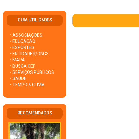
GUIA UTILIDADES
• ASSOCIAÇÕES
• EDUCAÇÃO
• ESPORTES
• ENTIDADES/ONGS
• MAPA
• BUSCA CEP
• SERVIÇOS PÚBLICOS
• SAÚDE
• TEMPO & CLIMA
RECOMENDADOS