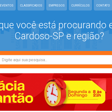
EVENTOS
CLASSIFICADOS
EMPREGOS
CURRÍCULOS
CONTATO
que você está procurando
Cardoso-SP e região?