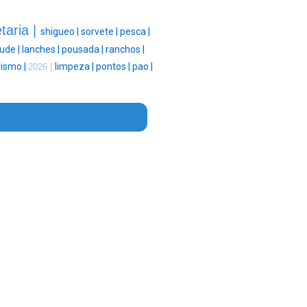
taria |
shigueo |
sorvete |
pesca |
ude |
lanches |
pousada |
ranchos |
rismo |
limpeza |
pontos |
pao |
2026 |